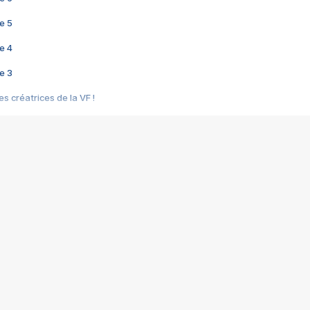
e 5
e 4
e 3
s créatrices de la VF !
e 2
e 1
e Mektoub My Love arrive enfin ! Rencontre avec Shaïn Boumedine et Sal
i : après Toni en famille
elle réalise le bouleversant Dites lui que je l'aime
ais ! Rencontre autour de Vie privée de Rebecca Zlotowski
 de Marguerite, Grave... Rencontre avec Ella Rumpf
 Les Rêveurs, un film intime sur la santé mentale