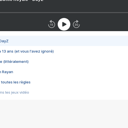
 DayZ
 a 13 ans (et vous l'avez ignoré)
e (littéralement)
im Rayan
 toutes les règles
s les jeux vidéo
us choquant de Rockstar ? - Le scandale BULLY
e plus moche de Steam
du RÊVE tourne au CAUCHEMAR