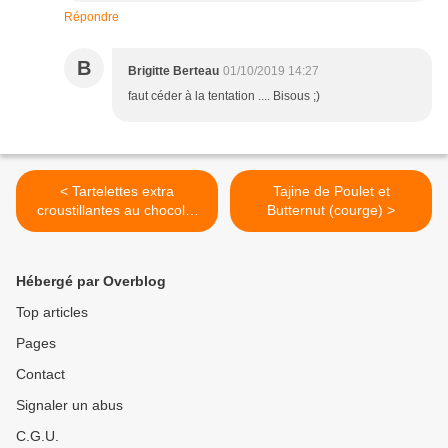
Répondre
B
Brigitte Berteau
01/10/2019 14:27
faut céder à la tentation .... Bisous ;)
< Tartelettes extra
Tajine de Poulet et
croustillantes au chocolat
Butternut (courge) >
épicé
Hébergé par Overblog
Top articles
Pages
Contact
Signaler un abus
C.G.U.