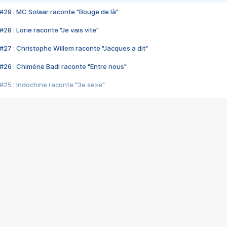
#29 : MC Solaar raconte "Bouge de là"
28 : Lorie raconte "Je vais vite"
#27 : Christophe Willem raconte "Jacques a dit"
#26 : Chimène Badi raconte "Entre nous"
#25 : Indochine raconte "3e sexe"
#24 : Zaho raconte "C'est chelou"
#23 : Patrick Bruel raconte "Au café des délices"
#22 : Kyo raconte "Le chemin"
#21 : Nolwenn Leroy raconte "Cassé"
#20 : Patrick Hernandez raconte "Born to be alive"
#19 : Lorie raconte "Près de moi"
#18 : Michael Jones raconte "A nos actes manqués" (avec Jean-Jacque